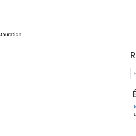
Meyras - La Grand Rue - ©S.BUGNON
tauration
R
D