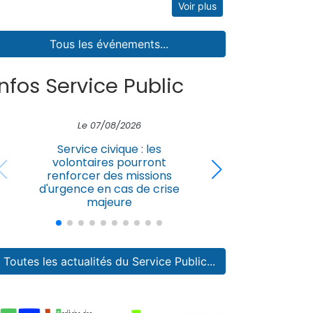
Voir plus
Tous les événements...
Infos Service Public
Le 07/08/2026
Généré par l’intelligence
Augm
artificielle : comment s’y
contribut
retrouver ?
les 
Toutes les actualités du Service Public...