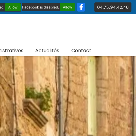
04.75.94.42.40
ed.
Allow
Facebook is disabled.
Allow
stratives
Actualités
Contact